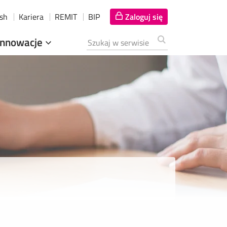
ish
Kariera
REMIT
BIP
Zaloguj się
Innowacje
Szukana fraza