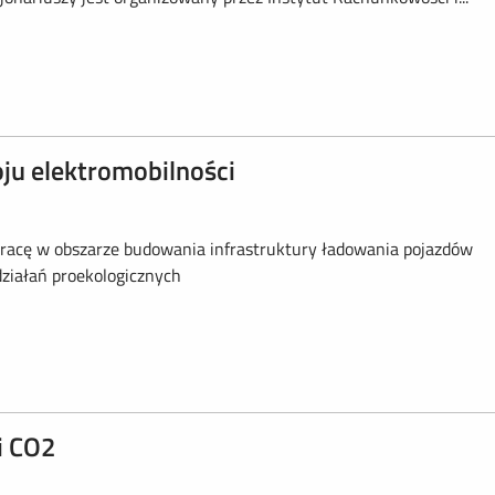
oju elektromobilności
acę w obszarze budowania infrastruktury ładowania pojazdów
działań proekologicznych
i CO2