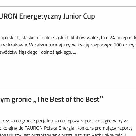
AURON Energetyczny Junior Cup
polskich, śląskich i dolnośląskich klubów walczyło o 24 przepustk
ku w Krakowie. W całym turnieju rywalizację rozpoczęło 100 druży
ództw śląskiego i dolnośląskiego. ...
ym gronie „The Best of the Best”
ierwsza nagroda specjalna za najlepszy raport zintegrowany w
raz kolejny do TAURON Polska Energia. Konkurs promujący raporty
jonariuszy jest organizowany przez Instytut Rachunkowości i...