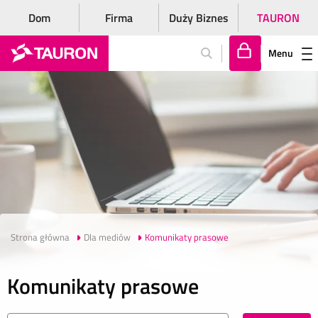
Dom
Firma
Duży Biznes
TAURON
Menu
Za
lo
gu
j
si
ę
Strona główna
Dla mediów
Komunikaty prasowe
Komunikaty prasowe