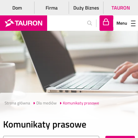
Dom
Firma
Duży Biznes
TAURON
Menu
Za
lo
gu
j
si
ę
Strona główna
Dla mediów
Komunikaty prasowe
Komunikaty prasowe