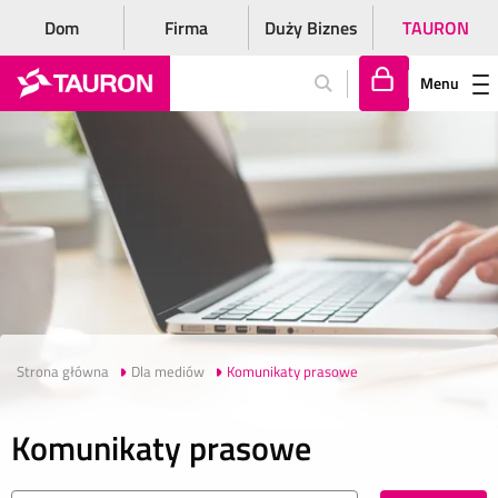
Dom
Firma
Duży Biznes
TAURON
Menu
Za
lo
gu
j
si
ę
Strona główna
Dla mediów
Komunikaty prasowe
Komunikaty prasowe