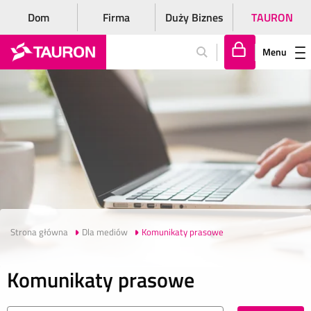
Dom
Firma
Duży Biznes
TAURON
Menu
Za
lo
gu
j
si
ę
Strona główna
Dla mediów
Komunikaty prasowe
Komunikaty prasowe