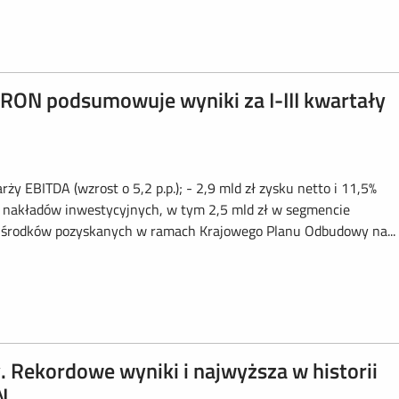
RON podsumowuje wyniki za I-III kwartały
rży EBITDA (wzrost o 5,2 p.p.); - 2,9 mld zł zysku netto i 11,5%
 zł nakładów inwestycyjnych, w tym 2,5 mld zł w segmencie
y środków pozyskanych w ramach Krajowego Planu Odbudowy na...
Rekordowe wyniki i najwyższa w historii
N