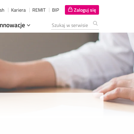
ish
Kariera
REMIT
BIP
Zaloguj się
Innowacje
Szukana fraza