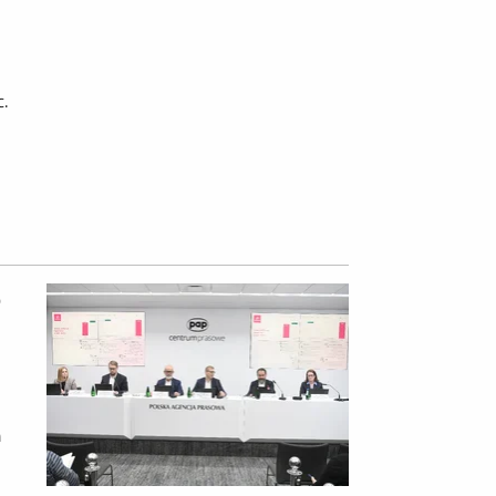
.
e
m