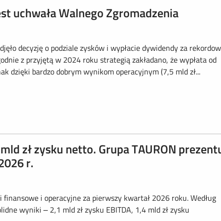
est uchwała Walnego Zgromadzenia
ęło decyzję o podziale zysków i wypłacie dywidendy za rekordo
godnie z przyjętą w 2024 roku strategią zakładano, że wypłata od
nak dzięki bardzo dobrym wynikom operacyjnym (7,5 mld zł...
1 mld zł zysku netto. Grupa TAURON prezent
2026 r.
finansowe i operacyjne za pierwszy kwartał 2026 roku. Według
dne wyniki – 2,1 mld zł zysku EBITDA, 1,4 mld zł zysku