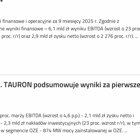
inansowe i operacyjne za 9 miesięcy 2025 r. Zgodnie z
ne wyniki finansowe – 6,1 mld zł wyniku EBITDA (wzrost o 23 proc
roc. r/r) oraz 2,9 mld zł zysku netto (wzrost o 2 276 proc. r/r). ...
. TAURON podsumowuje wyniki za pierwsz
 proc. marży EBITDA (wzrost o 4,6 p.p.) - 2,1 mld zł zysku netto i
) - 2,3 mld zł nakładów inwestycyjnych (23 proc. wzrost r/r), w ty
ł w segmencie OZE - 874 MW mocy zainstalowanej w OZE. ...