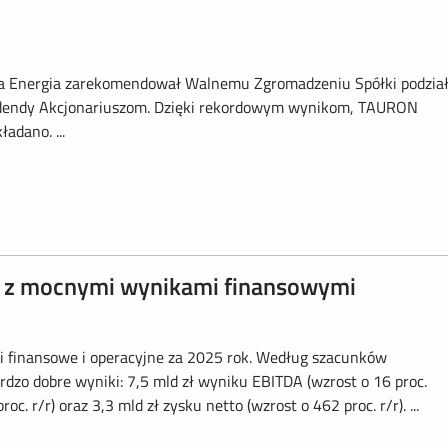
ska Energia zarekomendował Walnemu Zgromadzeniu Spółki podzia
widendy Akcjonariuszom. Dzięki rekordowym wynikom, TAURON
adano. ...
 z mocnymi wynikami finansowymi
finansowe i operacyjne za 2025 rok. Według szacunków
dzo dobre wyniki: 7,5 mld zł wyniku EBITDA (wzrost o 16 proc.
oc. r/r) oraz 3,3 mld zł zysku netto (wzrost o 462 proc. r/r). ...