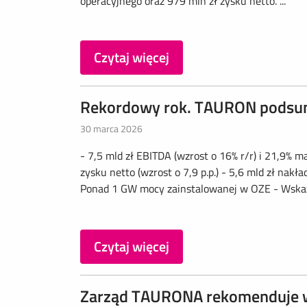
operacyjnego oraz 979 mln zł zysku netto. ...
Czytaj więcej
Rekordowy rok. TAURON podsu
30 marca 2026
- 7,5 mld zł EBITDA (wzrost o 16% r/r) i 21,9% ma
zysku netto (wzrost o 7,9 p.p.) - 5,6 mld zł na
Ponad 1 GW mocy zainstalowanej w OZE - Wskaźn
Czytaj więcej
Zarząd TAURONA rekomenduje w