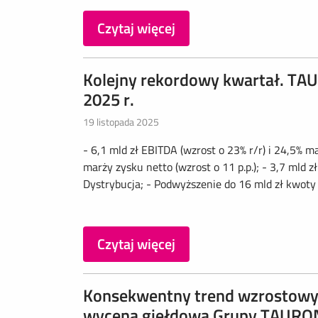
Czytaj więcej
Kolejny rekordowy kwartał. TAU
2025 r.
19 listopada 2025
- 6,1 mld zł EBITDA (wzrost o 23% r/r) i 24,5% ma
marży zysku netto (wzrost o 11 p.p.); - 3,7 mld
Dystrybucja; - Podwyższenie do 16 mld zł kwot
Czytaj więcej
Konsekwentny trend wzrostowy. 
wycena giełdowa Grupy TAURO