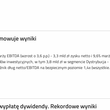
mowuje wyniki
rży EBITDA (wzrost o 3,6 p.p.) - 3,3 mld zł zysku netto i 9,6% mar
kładów inwestycyjnych, w tym 3,8 mld zł w segmencie Dystrybucja -
ik dług netto/EBITDA na bezpiecznym poziomie 1,4x (wszystkie..
ypłatę dywidendy. Rekordowe wyniki