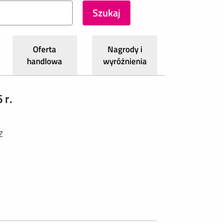
Oferta
Nagrody i
handlowa
wyróżnienia
 r.
Z