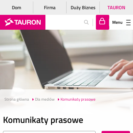
Dom
Firma
Duży Biznes
TAURON
Menu
Za
lo
gu
j
si
ę
Strona główna
Dla mediów
Komunikaty prasowe
Komunikaty prasowe