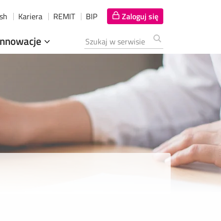
ish
Kariera
REMIT
BIP
Zaloguj się
Innowacje
Szukana fraza