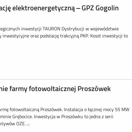
cję elektroenergetyczną – GPZ Gogolin
rategicznych inwestycji TAURON Dystrybucji w województwie
ny inwestycyjne oraz podstację trakcyjną PKP. Koszt inwestycji to
enie farmy fotowoltaicznej Proszówek
rmę fotowoltaiczną Proszówek. Instalacja o łącznej mocy 55 MW
inie Grębocice. Inwestycja w Proszówku to jedna z serii
tywów OZE. ...