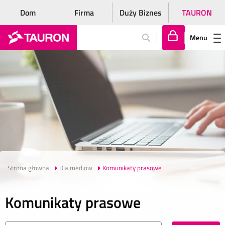
Dom
Firma
Duży Biznes
TAURON
Menu
Za
lo
gu
j
si
ę
Strona główna
Dla mediów
Komunikaty prasowe
Komunikaty prasowe