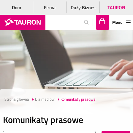
Dom
Firma
Duży Biznes
TAURON
Menu
Za
lo
gu
j
si
ę
Strona główna
Dla mediów
Komunikaty prasowe
Komunikaty prasowe