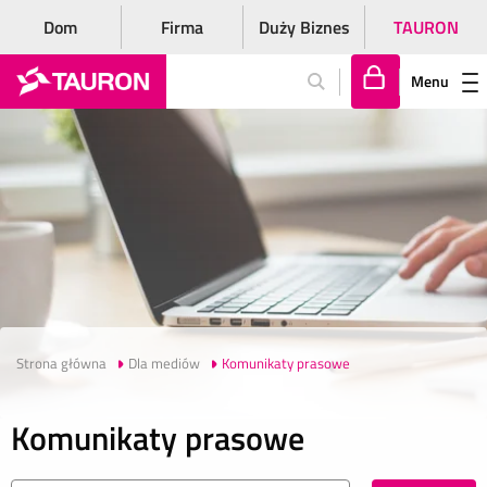
Dom
Firma
Duży Biznes
TAURON
Menu
Za
lo
gu
j
si
ę
Strona główna
Dla mediów
Komunikaty prasowe
Komunikaty prasowe