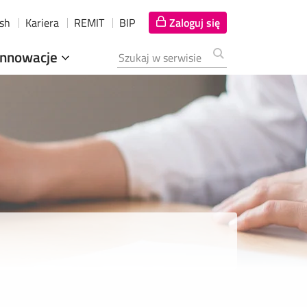
ish
Kariera
REMIT
BIP
Zaloguj się
Innowacje
Szukana fraza