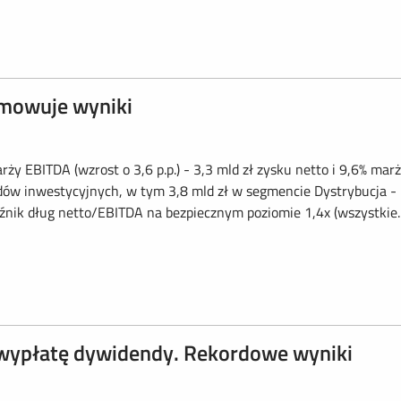
mowuje wyniki
rży EBITDA (wzrost o 3,6 p.p.) - 3,3 mld zł zysku netto i 9,6% mar
kładów inwestycyjnych, w tym 3,8 mld zł w segmencie Dystrybucja -
ik dług netto/EBITDA na bezpiecznym poziomie 1,4x (wszystkie..
ypłatę dywidendy. Rekordowe wyniki