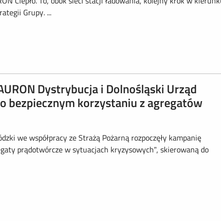
 Ciepło. To, obok sieci stacji ładowania, kolejny krok w kierunk
ategii Grupy. ...
AURON Dystrybucja i Dolnośląski Urząd
 o bezpiecznym korzystaniu z agregatów
dzki we współpracy ze Strażą Pożarną rozpoczęły kampanię
egaty prądotwórcze w sytuacjach kryzysowych”, skierowaną do