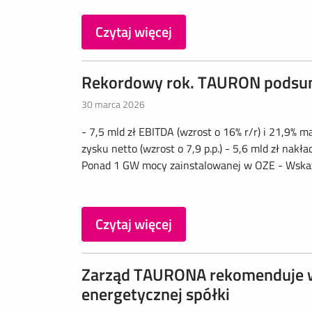
Czytaj więcej
Rekordowy rok. TAURON podsu
30 marca 2026
- 7,5 mld zł EBITDA (wzrost o 16% r/r) i 21,9% ma
zysku netto (wzrost o 7,9 p.p.) - 5,6 mld zł na
Ponad 1 GW mocy zainstalowanej w OZE - Wskaźn
Czytaj więcej
Zarząd TAURONA rekomenduje w
energetycznej spółki