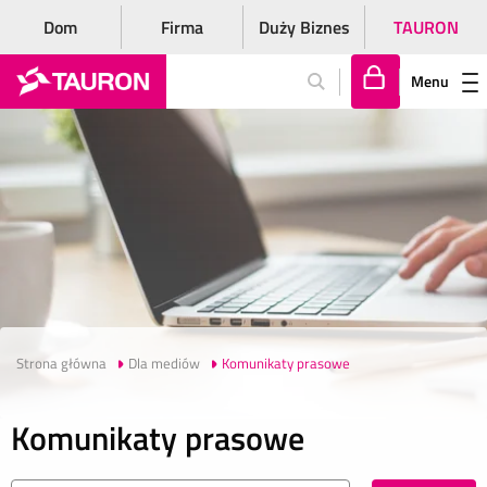
Dom
Firma
Duży Biznes
TAURON
Menu
Za
lo
gu
j
si
ę
Strona główna
Dla mediów
Komunikaty prasowe
Komunikaty prasowe