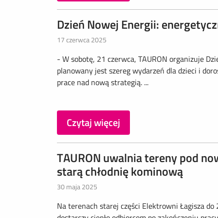
Dzień Nowej Energii: energety
17 czerwca 2025
- W sobotę, 21 czerwca, TAURON organizuje Dzie
planowany jest szereg wydarzeń dla dzieci i dor
prace nad nową strategią. ...
Czytaj więcej
TAURON uwalnia tereny pod now
starą chłodnię kominową
30 maja 2025
Na terenach starej części Elektrowni Łagisza d
dostarczy ciepło odbiorcom po zakończeniu pr