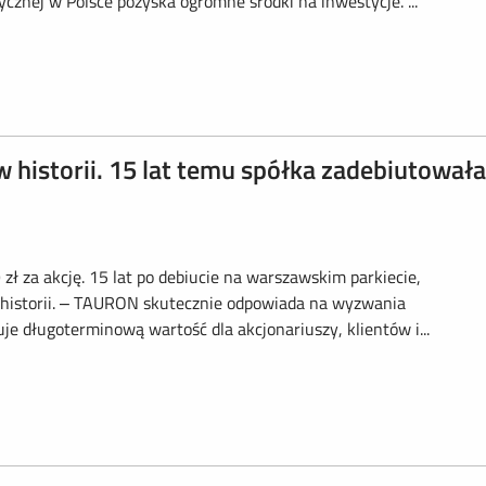
ycznej w Polsce pozyska ogromne środki na inwestycje. ...
istorii. 15 lat temu spółka zadebiutowała
 za akcję. 15 lat po debiucie na warszawskim parkiecie,
 historii. – TAURON skutecznie odpowiada na wyzwania
je długoterminową wartość dla akcjonariuszy, klientów i...