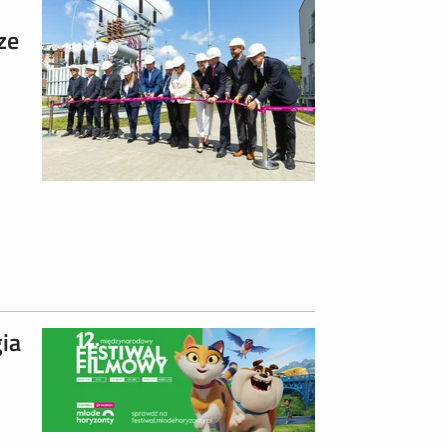
ze
ia