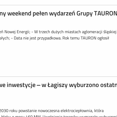
czny weekend pełen wydarzeń Grupy TAURO
ń Nowej Energii; - W trzech dużych miastach aglomeracji śląskiej
osłych; - Data nie jest przypadkowa. Rok temu TAURON ogłosił
e inwestycje – w Łagiszy wyburzono ostatn
o 2030 roku powstanie nowoczesna elektrociepłownia, która
acy bloku o mocy 460 MW. Uwolnienie terenów wymagało wyburzen