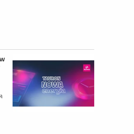
ów
y
ią