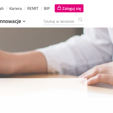
ish
Kariera
REMIT
BIP
Zaloguj się
Innowacje
Szukana fraza