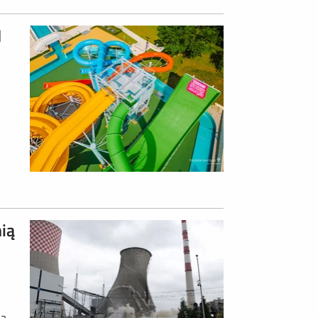
N
ią
ia