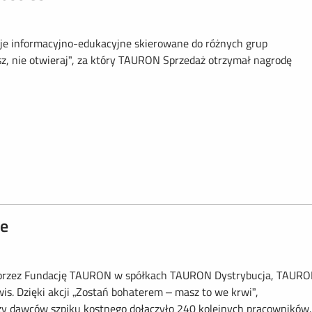
je informacyjno-edukacyjne skierowane do różnych grup
asz, nie otwieraj”, za który TAURON Sprzedaż otrzymał nagrodę
ce
 przez Fundację TAURON w spółkach TAURON Dystrybucja, TAUR
s. Dzięki akcji „Zostań bohaterem – masz to we krwi”,
zy dawców szpiku kostnego dołączyło 240 kolejnych pracowników..