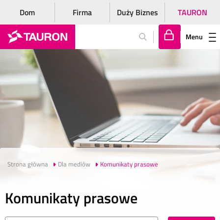
Dom
Firma
Duży Biznes
TAURON
Menu
Za
lo
gu
j
si
ę
Strona główna
Dla mediów
Komunikaty prasowe
Komunikaty prasowe