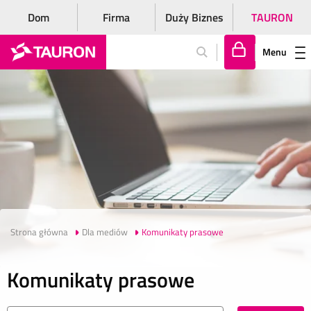
Dom
Firma
Duży Biznes
TAURON
Menu
Za
lo
gu
j
si
ę
Strona główna
Dla mediów
Komunikaty prasowe
Komunikaty prasowe