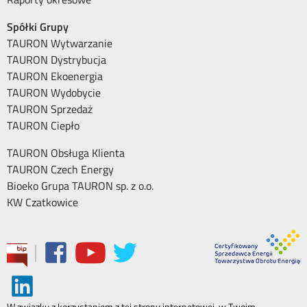
Spółki Grupy
TAURON Wytwarzanie
TAURON Dystrybucja
TAURON Ekoenergia
TAURON Wydobycie
TAURON Sprzedaż
TAURON Ciepło
TAURON Obsługa Klienta
TAURON Czech Energy
Bioeko Grupa TAURON sp. z o.o.
KW Czatkowice
|
W związku z korzystaniem z tej strony internetowej, w Twoim